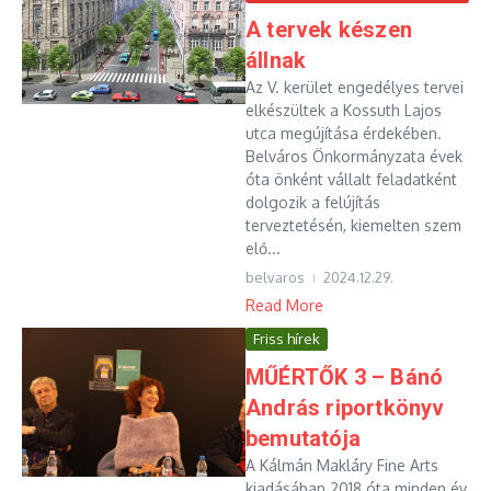
A tervek készen
állnak
Az V. kerület engedélyes tervei
elkészültek a Kossuth Lajos
utca megújítása érdekében.
Belváros Önkormányzata évek
óta önként vállalt feladatként
dolgozik a felújítás
terveztetésén, kiemelten szem
elő...
belvaros
2024.12.29.
Read More
Friss hírek
MŰÉRTŐK 3 – Bánó
András riportkönyv
bemutatója
A Kálmán Makláry Fine Arts
kiadásában 2018 óta minden év