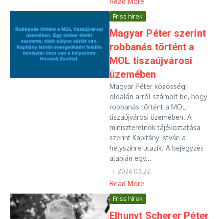
Read More
Friss hírek
Magyar Péter szerint
robbanás történt a
MOL tiszaújvárosi
üzemében
Magyar Péter közösségi
oldalán arról számolt be, hogy
robbanás történt a MOL
tiszaújvárosi üzemében. A
miniszterelnök tájékoztatása
szerint Kapitány István a
helyszínre utazik. A bejegyzés
alapján egy...
2026.05.22.
Read More
Friss hírek
Elhunyt Scherer Péter