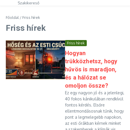
Szakikereső
Főoldal
/
Friss hírek
Friss hírek
Friss hírek
Hogyan
trükközhetsz, hogy
hűvös is maradjon,
és a hálózat se
omoljon össze?
Ez egy nagyon jó és a jelenlegi,
40 fokos kánikulában rendkívül
fontos kérdés. Elsőre
ellentmondásosnak tűnik, hogy
pont a legmelegebb napokon,
az esti órákban kérnek minket
a szakemberek a klímák vis...