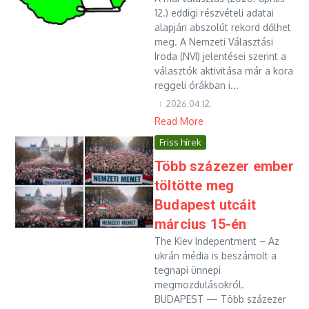
12.) eddigi részvételi adatai
alapján abszolút rekord dőlhet
meg. A Nemzeti Választási
Iroda (NVI) jelentései szerint a
választók aktivitása már a kora
reggeli órákban i...
2026.04.12.
Read More
Friss hírek
Több százezer ember
töltötte meg
Budapest utcáit
március 15-én
The Kiev Indepentment – Az
ukrán média is beszámolt a
tegnapi ünnepi
megmozdulásokról.
BUDAPEST — Több százezer