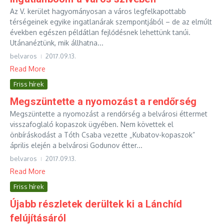
Az V. kerület hagyományosan a város legfelkapottabb
térségeinek egyike ingatlanárak szempontjából – de az elmúlt
években egészen példátlan fejlődésnek lehettünk tanúi.
Utánanéztünk, mik állhatna...
belvaros
2017.09.13.
Read More
Friss hírek
Megszüntette a nyomozást a rendőrség
Megszüntette a nyomozást a rendőrség a belvárosi éttermet
visszafoglaló kopaszok ügyében. Nem követtek el
önbíráskodást a Tóth Csaba vezette „Kubatov-kopaszok”
április elején a belvárosi Godunov étter...
belvaros
2017.09.13.
Read More
Friss hírek
Újabb részletek derültek ki a Lánchíd
felújításáról