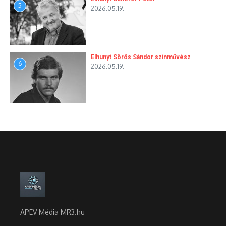
5
2026.05.19.
Elhunyt Sörös Sándor színművész
6
2026.05.19.
APEV Média MR3.hu