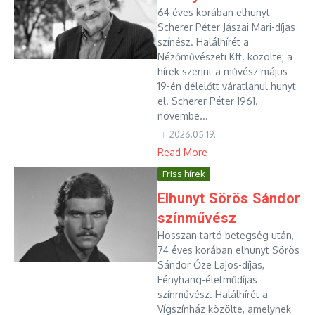
64 éves korában elhunyt
Scherer Péter Jászai Mari-díjas
színész. Halálhírét a
Nézőművészeti Kft. közölte; a
hírek szerint a művész május
19-én délelőtt váratlanul hunyt
el. Scherer Péter 1961.
novembe...
2026.05.19.
Read More
Friss hírek
Elhunyt Sörös Sándor
színművész
Hosszan tartó betegség után,
74 éves korában elhunyt Sörös
Sándor Őze Lajos-díjas,
Fényhang-életműdíjas
színművész. Halálhírét a
Vígszínház közölte, amelynek