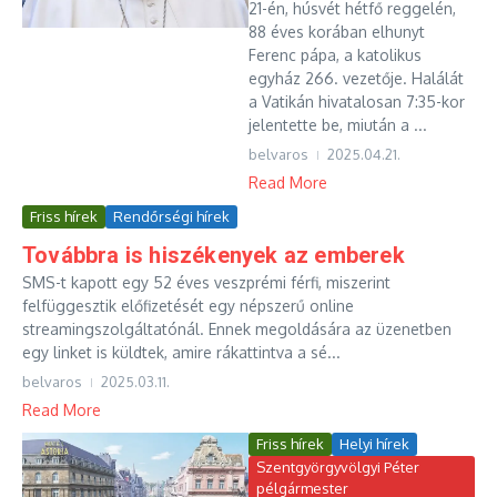
21-én, húsvét hétfő reggelén,
88 éves korában elhunyt
Ferenc pápa, a katolikus
egyház 266. vezetője. Halálát
a Vatikán hivatalosan 7:35-kor
jelentette be, miután a ...
belvaros
2025.04.21.
Read More
Friss hírek
Rendőrségi hírek
Továbbra is hiszékenyek az emberek
SMS-t kapott egy 52 éves veszprémi férfi, miszerint
felfüggesztik előfizetését egy népszerű online
streamingszolgáltatónál. Ennek megoldására az üzenetben
egy linket is küldtek, amire rákattintva a sé...
belvaros
2025.03.11.
Read More
Friss hírek
Helyi hírek
Szentgyörgyvölgyi Péter
pélgármester