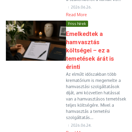
2026.06.26.
Read More
Friss hírek
Emelkedtek a
hamvasztás
költségei – ez a
temetések árát is
érinti
Az elmúlt időszakban több
krematórium is megemelte a
hamvasztási szolgáltatások
díját, ami közvetlen hatással
van a hamvasztásos temetések
teljes költségére. Mivel a
hamvasztás a temetési
szolgáltatás...
2026.06.24.