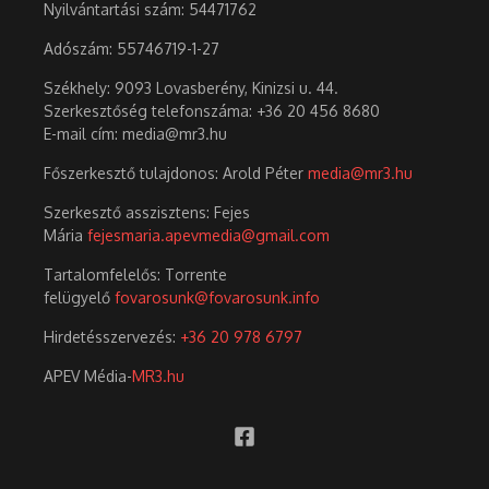
Nyilvántartási szám: 54471762
Adószám:
55746719-1-27
Székhely: 9093 Lovasberény, Kinizsi u. 44.
Szerkesztőség telefonszáma: +36 20 456 8680
E-mail cím: media@mr3.hu
Főszerkesztő tulajdonos: Arold Péter
media@mr3.hu
Szerkesztő asszisztens: Fejes
Mária
fejesmaria.apevmedia@gmail.com
Tartalomfelelős: Torrente
felügyelő
fovarosunk@fovarosunk.info
Hirdetésszervezés:
+36 20 978 6797
APEV Média-
MR3.hu