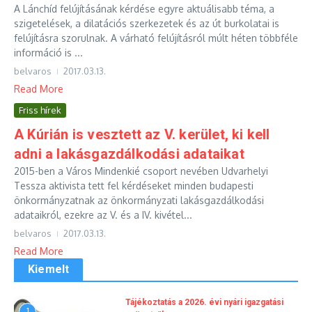
A Lánchíd felújításának kérdése egyre aktuálisabb téma, a
szigetelések, a dilatációs szerkezetek és az út burkolatai is
felújításra szorulnak. A várható felújításról múlt héten többféle
információ is ...
belvaros
2017.03.13.
Read More
Friss hírek
A Kúrián is vesztett az V. kerület, ki kell
adni a lakásgazdálkodási adataikat
2015-ben a Város Mindenkié csoport nevében Udvarhelyi
Tessza aktivista tett fel kérdéseket minden budapesti
önkormányzatnak az önkormányzati lakásgazdálkodási
adataikról, ezekre az V. és a IV. kivétel...
belvaros
2017.03.13.
Read More
Kiemelt
Tájékoztatás a 2026. évi nyári igazgatási
1