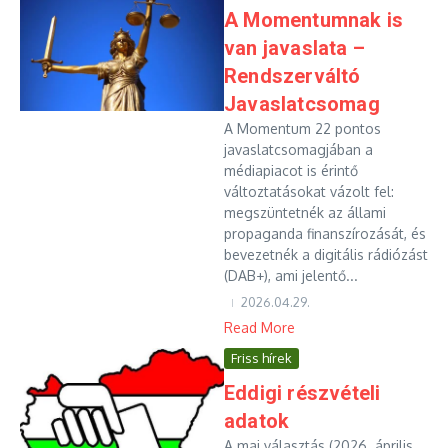
A Momentumnak is
van javaslata –
Rendszerváltó
Javaslatcsomag
A Momentum 22 pontos
javaslatcsomagjában a
médiapiacot is érintő
változtatásokat vázolt fel:
megszüntetnék az állami
propaganda finanszírozását, és
bevezetnék a digitális rádiózást
(DAB+), ami jelentő...
2026.04.29.
Read More
Friss hírek
Eddigi részvételi
adatok
A mai választás (2026. április