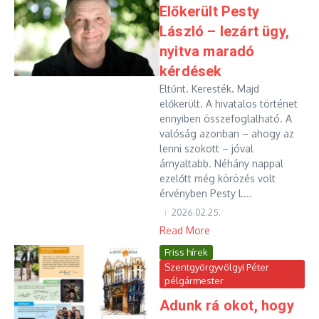
Előkerült Pesty
László – lezárt ügy,
nyitva maradó
kérdések
Eltűnt. Keresték. Majd
előkerült. A hivatalos történet
ennyiben összefoglalható. A
valóság azonban – ahogy az
lenni szokott – jóval
árnyaltabb. Néhány nappal
ezelőtt még körözés volt
érvényben Pesty L...
2026.02.25.
Read More
Friss hírek
Szentgyörgyvölgyi Péter
pélgármester
Adunk rá okot, hogy