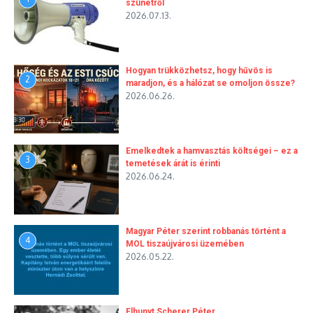
szünetről
2026.07.13.
Hogyan trükközhetsz, hogy hűvös is
2
maradjon, és a hálózat se omoljon össze?
2026.06.26.
Emelkedtek a hamvasztás költségei – ez a
3
temetések árát is érinti
2026.06.24.
Magyar Péter szerint robbanás történt a
4
MOL tiszaújvárosi üzemében
2026.05.22.
Elhunyt Scherer Péter