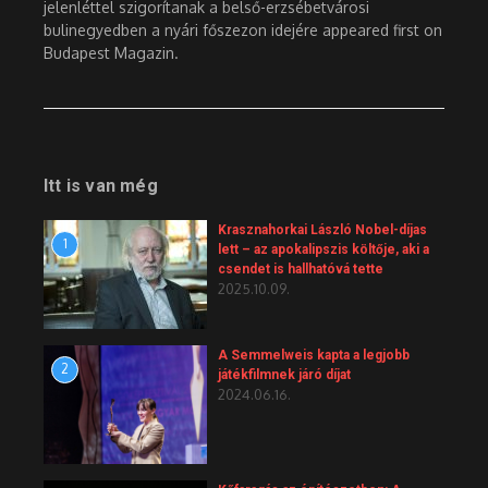
jelenléttel szigorítanak a belső-erzsébetvárosi
bulinegyedben a nyári főszezon idejére appeared first on
Budapest Magazin.
Itt is van még
Krasznahorkai László Nobel-díjas
1
lett – az apokalipszis költője, aki a
csendet is hallhatóvá tette
2025.10.09.
A Semmelweis kapta a legjobb
2
játékfilmnek járó díjat
2024.06.16.