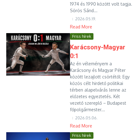
1974 és 1990 között volt tagja.
Sörös Sánd...
2026.05.19.
Read More
Friss hírek
Karácsony-Magyar
0:1
Az én véleményem a
Karácsony és Magyar Péter
között lezajlott csörtétől: Egy
közös célt hirdető politikai
térben alapelvárás lenne az
előzetes egyeztetés. Két
vezető szereplő – Budapest
főpolgármester...
2026.05.06.
Read More
Friss hírek