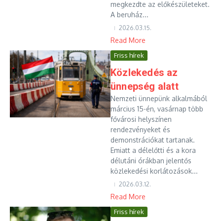
megkezdte az előkészületeket.
A beruház...
2026.03.15.
Read More
Friss hírek
Közlekedés az
ünnepség alatt
Nemzeti ünnepünk alkalmából
március 15-én, vasárnap több
fővárosi helyszínen
rendezvényeket és
demonstrációkat tartanak.
Emiatt a délelőtti és a kora
délutáni órákban jelentős
közlekedési korlátozások...
2026.03.12.
Read More
Friss hírek