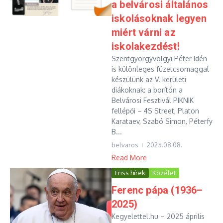
a belvárosi általános
iskolásoknak legyen
miért várni az
iskolakezdést!
Szentgyörgyvölgyi Péter Idén
is különleges füzetcsomaggal
készülünk az V. kerületi
diákoknak: a borítón a
Belvárosi Fesztivál PIKNIK
fellépői – 4S Street, Platon
Karataev, Szabó Simon, Péterfy
B...
belvaros
2025.08.08.
Read More
Friss hírek
Közélet
Ferenc pápa (1936–
2025)​
Kegyelettel.hu – 2025 április