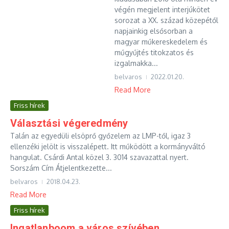
végén megjelent interjúkötet
sorozat a XX. század közepétől
napjainkig elsősorban a
magyar műkereskedelem és
műgyűjtés titokzatos és
izgalmakka...
belvaros
2022.01.20.
Read More
Friss hírek
Választási végeredmény
Talán az egyedüli elsöprő győzelem az LMP-től, igaz 3
ellenzéki jelölt is visszalépett. Itt működött a kormányváltó
hangulat. Csárdi Antal közel 3. 3014 szavazattal nyert.
Sorszám Cím Átjelentkezette...
belvaros
2018.04.23.
Read More
Friss hírek
Ingatlanboom a város szívében