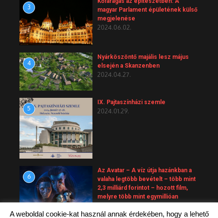
Kőfaragás az építészetben: A
3
magyar Parlament épületének külső
megjelenése
2024.06.02.
Nyárköszöntő majális lesz május
4
elsején a Skanzenben
2024.04.27.
IX. Pajtaszínházi szemle
5
2024.01.29.
Az Avatar – A víz útja hazánkban a
6
valaha legtöbb bevételt – több mint
2,3 milliárd forintot – hozott film,
melyre több mint egymillióan
váltottak jegyet.
A weboldal cookie-kat használ annak érdekében, hogy a lehető
2023.10.01.