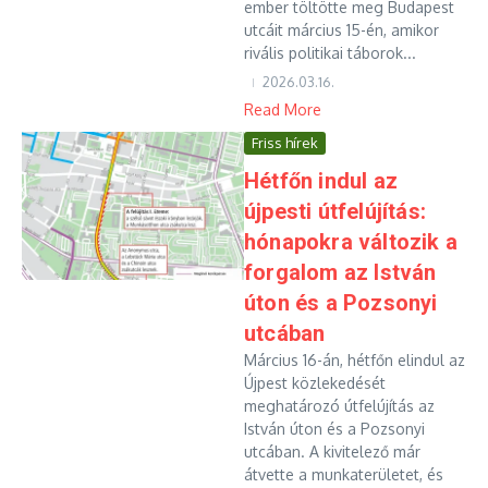
ember töltötte meg Budapest
utcáit március 15-én, amikor
rivális politikai táborok...
2026.03.16.
Read More
Friss hírek
Hétfőn indul az
újpesti útfelújítás:
hónapokra változik a
forgalom az István
úton és a Pozsonyi
utcában
Március 16-án, hétfőn elindul az
Újpest közlekedését
meghatározó útfelújítás az
István úton és a Pozsonyi
utcában. A kivitelező már
átvette a munkaterületet, és