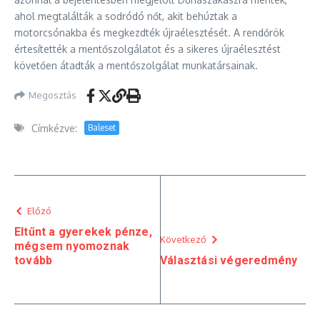
ahol megtalálták a sodródó nőt, akit behúztak a
motorcsónakba és megkezdték újraélesztését. A rendőrök
értesítették a mentőszolgálatot és a sikeres újraélesztést
követően átadták a mentőszolgálat munkatársainak.
Megosztás
Címkézve:
Baleset
Előzó
Eltűnt a gyerekek pénze,
Következő
mégsem nyomoznak
tovább
Választási végeredmény