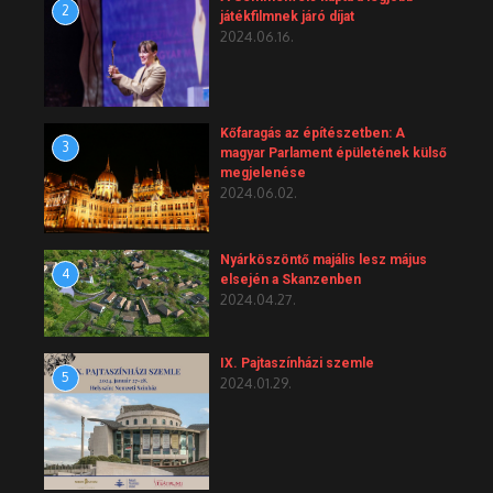
2
játékfilmnek járó díjat
2024.06.16.
Kőfaragás az építészetben: A
3
magyar Parlament épületének külső
megjelenése
2024.06.02.
Nyárköszöntő majális lesz május
4
elsején a Skanzenben
2024.04.27.
IX. Pajtaszínházi szemle
5
2024.01.29.