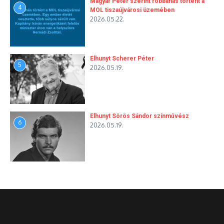
Magyar Péter szerint robbanás történt a
4
MOL tiszaújvárosi üzemében
2026.05.22.
Elhunyt Scherer Péter
5
2026.05.19.
Elhunyt Sörös Sándor színművész
6
2026.05.19.