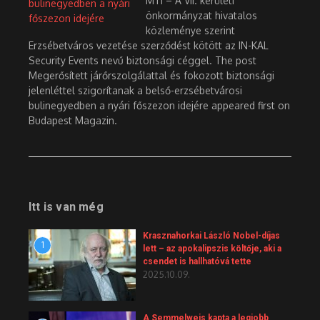
MTI – A VII. kerületi
önkormányzat hivatalos
közleménye szerint
Erzsébetváros vezetése szerződést kötött az IN-KAL
Security Events nevű biztonsági céggel. The post
Megerősített járőrszolgálattal és fokozott biztonsági
jelenléttel szigorítanak a belső-erzsébetvárosi
bulinegyedben a nyári főszezon idejére appeared first on
Budapest Magazin.
Itt is van még
Krasznahorkai László Nobel-díjas
1
lett – az apokalipszis költője, aki a
csendet is hallhatóvá tette
2025.10.09.
A Semmelweis kapta a legjobb