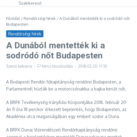
Szakikereső
Főoldal
/
Rendőrségi hírek
/
A Dunából mentették ki a sodródó nőt
Budapesten
Rendőrségi hírek
A Dunából mentették ki a
sodródó nőt Budapesten
Szerző
belvaros
Nincs hozzászólás
2018.02.20.
17:35
A Budapesti Rendőr-főkapitányság rendőrei Budapesten, a
Parlamentnél húzták be a motorcsónakba a bajba került nőt.
A BRFK Tevékenység-Irányítási Központjába 2018. február 20-
án 11 óra 18 perckor érkezett bejelentés, hogy Budapesten, az
Akadémia utca magasságában egy embert sodor a Duna.
A BRFK Dunai Vízirendészeti Rendőrkapitányság rendőrei
azonnal a bejelentésben megjelölt Dunaszakaszra mentek,