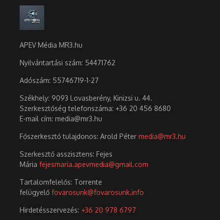
APEV Média MR3.hu
Nyilvántartási szám: 54471762
Adószám:
55746719-1-27
Székhely: 9093 Lovasberény, Kinizsi u. 44.
Szerkesztőség telefonszáma: +36 20 456 8680
E-mail cím: media@mr3.hu
Főszerkesztő tulajdonos: Arold Péter
media@mr3.hu
Szerkesztő asszisztens: Fejes
Mária
fejesmaria.apevmedia@gmail.com
Tartalomfelelős: Torrente
felügyelő
fovarosunk@fovarosunk.info
Hirdetésszervezés:
+36 20 978 6797