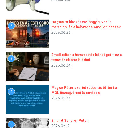
Hogyan trükközhetsz, hogy hűvös is
2
maradjon, és a hálózat se omoljon össze?
2026.06.26.
Emelkedtek a hamvasztás költségei – ez a
3
temetések árát is érinti
2026.06.24.
Magyar Péter szerint robbanás történt a
4
MOL tiszaújvárosi üzemében
2026.05.22.
Elhunyt Scherer Péter
5
2026.05.19.