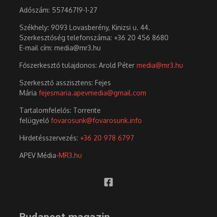
Adószám:
55746719-1-27
Székhely: 9093 Lovasberény, Kinizsi u. 44.
Szerkesztőség telefonszáma: +36 20 456 8680
E-mail cím: media@mr3.hu
Főszerkesztő tulajdonos: Arold Péter
media@mr3.hu
Szerkesztő asszisztens: Fejes
Mária
fejesmaria.apevmedia@gmail.com
Tartalomfelelős: Torrente
felügyelő
fovarosunk@fovarosunk.info
Hirdetésszervezés:
+36 20 978 6797
APEV Média-
MR3.hu