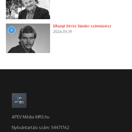
Elhunyt Sörös Sándor színművész
6
2026.05.19.
APEV Média MR3.hu
Nyilvántartási szám: 54471762