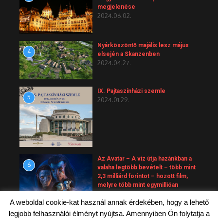
megjelenése
2024.06.02.
Nyárköszöntő majális lesz május
4
elsején a Skanzenben
2024.04.27.
IX. Pajtaszínházi szemle
5
2024.01.29.
Az Avatar – A víz útja hazánkban a
6
valaha legtöbb bevételt – több mint
2,3 milliárd forintot – hozott film,
melyre több mint egymillióan
váltottak jegyet.
A weboldal cookie-kat használ annak érdekében, hogy a lehető
2023.10.01.
legjobb felhasználói élményt nyújtsa. Amennyiben Ön folytatja a