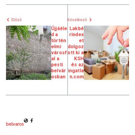
Előzó
Következő
Újjáéle
Lakbé
d a
rindex
történ
et
elmi
dolgoz
városf
ott ki a
al a
KSH
pesti
és az
belvár
ingatla
osban
n.com
belvaros