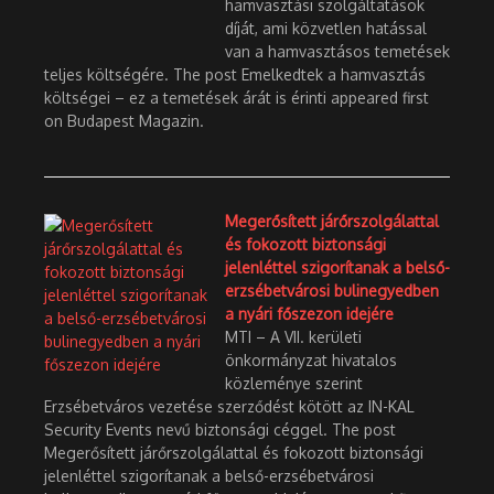
hamvasztási szolgáltatások
díját, ami közvetlen hatással
van a hamvasztásos temetések
teljes költségére. The post Emelkedtek a hamvasztás
költségei – ez a temetések árát is érinti appeared first
on Budapest Magazin.
Megerősített járőrszolgálattal
és fokozott biztonsági
jelenléttel szigorítanak a belső-
erzsébetvárosi bulinegyedben
a nyári főszezon idejére
MTI – A VII. kerületi
önkormányzat hivatalos
közleménye szerint
Erzsébetváros vezetése szerződést kötött az IN-KAL
Security Events nevű biztonsági céggel. The post
Megerősített járőrszolgálattal és fokozott biztonsági
jelenléttel szigorítanak a belső-erzsébetvárosi