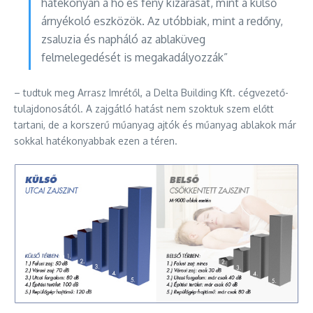
hatékonyan a hő és fény kizárását, mint a külső
árnyékoló eszközök. Az utóbbiak, mint a redőny,
zsaluzia és napháló az ablaküveg
felmelegedését is megakadályozzák”
– tudtuk meg Arrasz Imrétől, a Delta Building Kft. cégvezető-
tulajdonosától. A zajgátló hatást nem szoktuk szem előtt
tartani, de a korszerű műanyag ajtók és műanyag ablakok már
sokkal hatékonyabbak ezen a téren.