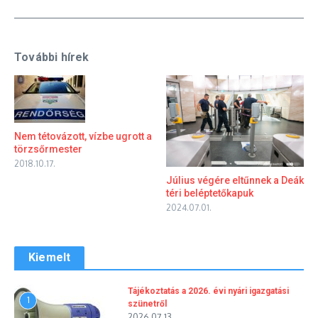
További hírek
Nem tétovázott, vízbe ugrott a
törzsőrmester
2018.10.17.
Július végére eltűnnek a Deák
téri beléptetőkapuk
2024.07.01.
Kiemelt
Tájékoztatás a 2026. évi nyári igazgatási
1
szünetről
2026.07.13.