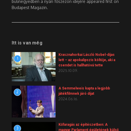
bulinegyedben a nyári főszezon idejére appeared first on
Budapest Magazin.
Itt is van még
Krasznahorkai László Nobel-díjas
1
lett – az apokalipszis költője, aki a
csendet is hallhatóvá tette
2025.10.09.
A Semmelweis kapta a legjobb
2
játékfilmnek járó díjat
2024.06.16.
Kőfaragás az építészetben: A
3
magyar Parlament épületének külső