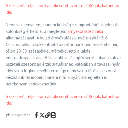
Szakszerű, teljes körű ablakcserét szeretne? Kérjük, kattintson
ide!
Nemcsak kényelem, hanem költség szempontjából is jelentős
különbség érhető el a megfelelő
árnyékolástechnika
alkalmazásával. A külső árnyékolással nyáron akár 5-6
Celsius-fokkal csökkenthető az otthonunk hőmérséklete, míg
télen 20-30 százalékkal mérsékelhető a lakás
energiafogyasztása. Bár az ablak- és ajtócserét sokan csak az
őszi-téli szezonban érzik aktuálisnak, valójában a tavaszi-nyári
időszak a legkedvezőbb erre. Így nemcsak a fűtési szezonra
készülünk fel időben, hanem már a nyári meleg ellen is
hatékonyan védekezhetünk.
Szakszerű, teljes körű ablakcserét szeretne? Kérjük, kattintson
ide!
Megosztás