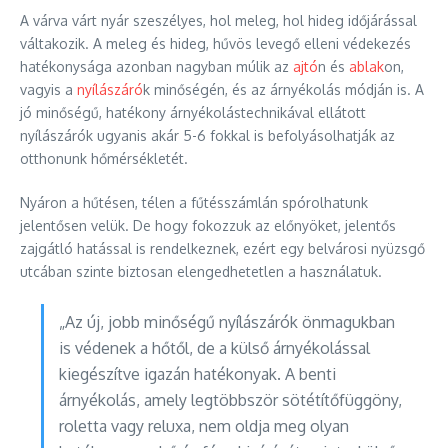
A várva várt nyár szeszélyes, hol meleg, hol hideg időjárással
váltakozik. A meleg és hideg, hűvös levegő elleni védekezés
hatékonysága azonban nagyban múlik az
ajtó
n és
ablak
on,
vagyis a
nyílászáró
k minőségén, és az árnyékolás módján is. A
jó minőségű, hatékony árnyékolástechnikával ellátott
nyílászárók ugyanis akár 5-6 fokkal is befolyásolhatják az
otthonunk hőmérsékletét.
Nyáron a hűtésen, télen a fűtésszámlán spórolhatunk
jelentősen velük. De hogy fokozzuk az előnyöket, jelentős
zajgátló hatással is rendelkeznek, ezért egy belvárosi nyüzsgő
utcában szinte biztosan elengedhetetlen a használatuk.
„Az új, jobb minőségű nyílászárók önmagukban
is védenek a hőtől, de a külső árnyékolással
kiegészítve igazán hatékonyak. A benti
árnyékolás, amely legtöbbször sötétítőfüggöny,
roletta vagy reluxa, nem oldja meg olyan