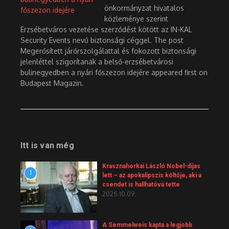
önkormányzat hivatalos
közleménye szerint
Erzsébetváros vezetése szerződést kötött az IN-KAL
Security Events nevű biztonsági céggel. The post
Megerősített járőrszolgálattal és fokozott biztonsági
jelenléttel szigorítanak a belső-erzsébetvárosi
bulinegyedben a nyári főszezon idejére appeared first on
Budapest Magazin.
Itt is van még
Krasznahorkai László Nobel-díjas
1
lett – az apokalipszis költője, aki a
csendet is hallhatóvá tette
2025.10.09.
A Semmelweis kapta a legjobb