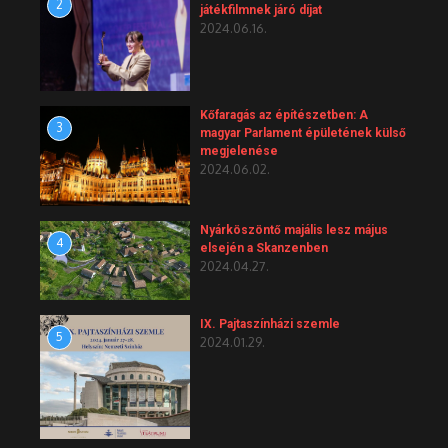
2
játékfilmnek járó díjat
2024.06.16.
Kőfaragás az építészetben: A
3
magyar Parlament épületének külső
megjelenése
2024.06.02.
Nyárköszöntő majális lesz május
4
elsején a Skanzenben
2024.04.27.
IX. Pajtaszínházi szemle
5
2024.01.29.