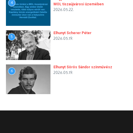
4
MOL tiszaújvárosi üzemében
2026.05.22.
Elhunyt Scherer Péter
5
2026.05.19.
Elhunyt Sörös Sándor színművész
6
2026.05.19.