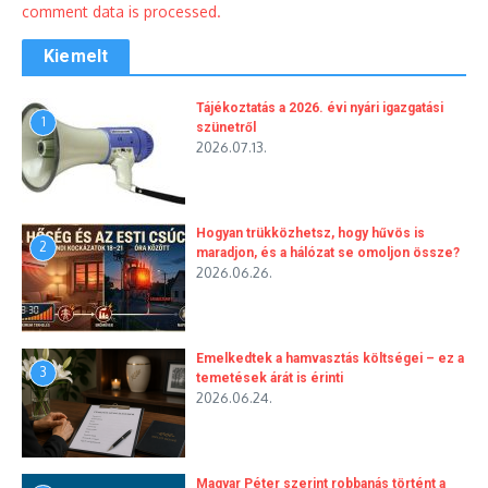
comment data is processed.
Kiemelt
Tájékoztatás a 2026. évi nyári igazgatási
1
szünetről
2026.07.13.
Hogyan trükközhetsz, hogy hűvös is
2
maradjon, és a hálózat se omoljon össze?
2026.06.26.
Emelkedtek a hamvasztás költségei – ez a
3
temetések árát is érinti
2026.06.24.
Magyar Péter szerint robbanás történt a