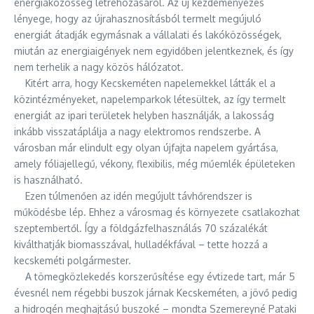
energiaközösség létrehozásáról. Az új kezdeményezés
lényege, hogy az újrahasznosításból termelt megújuló
energiát átadják egymásnak a vállalati és lakóközösségek,
miután az energiaigények nem egyidőben jelentkeznek, és így
nem terhelik a nagy közös hálózatot.
Kitért arra, hogy Kecskeméten napelemekkel látták el a
közintézményeket, napelemparkok létesültek, az így termelt
energiát az ipari területek helyben használják, a lakosság
inkább visszatáplálja a nagy elektromos rendszerbe. A
városban már elindult egy olyan újfajta napelem gyártása,
amely fóliajellegű, vékony, flexibilis, még műemlék épületeken
is használható.
Ezen túlmenően az idén megújult távhőrendszer is
működésbe lép. Ehhez a városmag és környezete csatlakozhat
szeptembertől. Így a földgázfelhasználás 70 százalékát
kiválthatják biomasszával, hulladékfával – tette hozzá a
kecskeméti polgármester.
A tömegközlekedés korszerűsítése egy évtizede tart, már 5
évesnél nem régebbi buszok járnak Kecskeméten, a jövő pedig
a hidrogén meghajtású buszoké – mondta Szemereyné Pataki