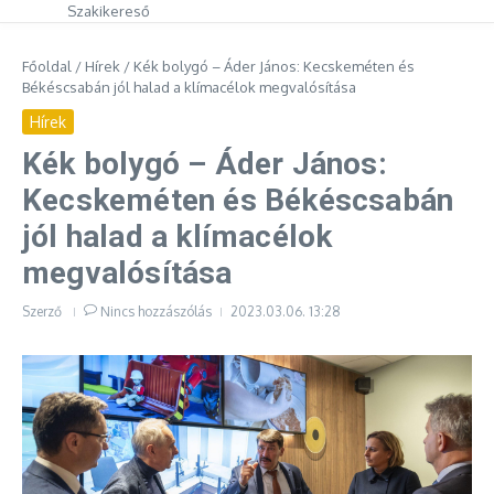
Szakikereső
Főoldal
/
Hírek
/
Kék bolygó – Áder János: Kecskeméten és
Békéscsabán jól halad a klímacélok megvalósítása
Hírek
Kék bolygó – Áder János:
Kecskeméten és Békéscsabán
jól halad a klímacélok
megvalósítása
Szerző
Nincs hozzászólás
2023.03.06.
13:28