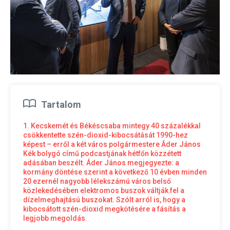
Tartalom
1. Kecskemét és Békéscsaba mintegy 40 százalékkal
csökkentette szén-dioxid-kibocsátását 1990-hez
képest – erről a két város polgármestere Áder János
Kék bolygó című podcastjának hétfőn közzétett
adásában beszélt. Áder János megjegyezte: a
kormány döntése szerint a következő 10 évben minden
20 ezernél nagyobb lélekszámú város belső
közlekedésében elektromos buszok váltják fel a
dízelmeghajtású buszokat. Szólt arról is, hogy a
kibocsátott szén-dioxid megkötésére a fásítás a
legjobb megoldás.