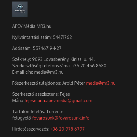
APEV Média MR3.hu
Nyilvántartási szám: 54471762
Adószám:
55746719-1-27
Székhely: 9093 Lovasberény, Kinizsi u. 44.
Szerkesztőség telefonszáma: +36 20 456 8680
E-mail cím: media@mr3.hu
Főszerkesztő tulajdonos: Arold Péter
media@mr3.hu
Szerkesztő asszisztens: Fejes
Mária
fejesmaria.apevmedia@gmail.com
Tartalomfelelős: Torrente
felügyelő
fovarosunk@fovarosunk.info
Hirdetésszervezés:
+36 20 978 6797