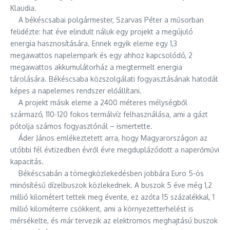
Klaudia.
A békéscsabai polgármester, Szarvas Péter a műsorban
felidézte: hat éve elindult náluk egy projekt a megújuló
energia hasznosítására. Ennek egyik eleme egy 1,3
megawattos napelempark és egy ahhoz kapcsolódó, 2
megawattos akkumulátorház a megtermelt energia
tárolására. Békéscsaba közszolgálati fogyasztásának hatodát
képes a napelemes rendszer előállítani.
A projekt másik eleme a 2400 méteres mélységből
származó, 110-120 fokos termálvíz felhasználása, ami a gázt
pótolja számos fogyasztónál – ismertette.
Áder János emlékeztetett arra, hogy Magyarországon az
utóbbi fél évtizedben évről évre megduplázódott a naperőművi
kapacitás.
Békéscsabán a tömegközlekedésben jobbára Euro 5-ös
minősítésű dízelbuszok közlekednek. A buszok 5 éve még 1,2
millió kilométert tettek meg évente, ez azóta 15 százalékkal, 1
millió kilométerre csökkent, ami a környezetterhelést is
mérsékelte, és már tervezik az elektromos meghajtású buszok