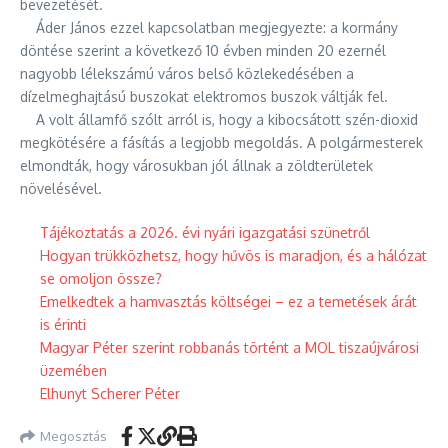
bevezetését.
Áder János ezzel kapcsolatban megjegyezte: a kormány
döntése szerint a következő 10 évben minden 20 ezernél
nagyobb lélekszámú város belső közlekedésében a
dízelmeghajtású buszokat elektromos buszok váltják fel.
A volt államfő szólt arról is, hogy a kibocsátott szén-dioxid
megkötésére a fásítás a legjobb megoldás. A polgármesterek
elmondták, hogy városukban jól állnak a zöldterületek
növelésével.
Tájékoztatás a 2026. évi nyári igazgatási szünetről
Hogyan trükközhetsz, hogy hűvös is maradjon, és a hálózat
se omoljon össze?
Emelkedtek a hamvasztás költségei – ez a temetések árát
is érinti
Magyar Péter szerint robbanás történt a MOL tiszaújvárosi
üzemében
Elhunyt Scherer Péter
Megosztás