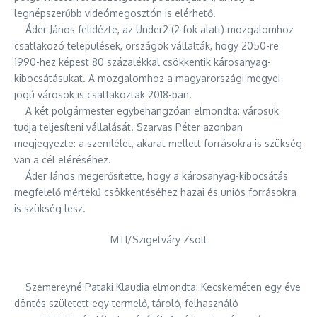
legnépszerűbb videómegosztón is elérhető.
Áder János felidézte, az Under2 (2 fok alatt) mozgalomhoz
csatlakozó települések, országok vállalták, hogy 2050-re
1990-hez képest 80 százalékkal csökkentik károsanyag-
kibocsátásukat. A mozgalomhoz a magyarországi megyei
jogú városok is csatlakoztak 2018-ban.
A két polgármester egybehangzóan elmondta: városuk
tudja teljesíteni vállalását. Szarvas Péter azonban
megjegyezte: a szemlélet, akarat mellett forrásokra is szükség
van a cél eléréséhez.
Áder János megerősítette, hogy a károsanyag-kibocsátás
megfelelő mértékű csökkentéséhez hazai és uniós forrásokra
is szükség lesz.
MTI/Szigetváry Zsolt
Szemereyné Pataki Klaudia elmondta: Kecskeméten egy éve
döntés született egy termelő, tároló, felhasználó