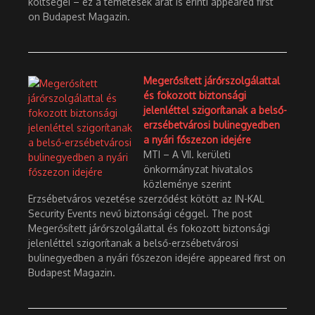
költségei – ez a temetések árát is érinti appeared first
on Budapest Magazin.
Megerősített járőrszolgálattal
és fokozott biztonsági
jelenléttel szigorítanak a belső-
erzsébetvárosi bulinegyedben
a nyári főszezon idejére
MTI – A VII. kerületi
önkormányzat hivatalos
közleménye szerint
Erzsébetváros vezetése szerződést kötött az IN-KAL
Security Events nevű biztonsági céggel. The post
Megerősített járőrszolgálattal és fokozott biztonsági
jelenléttel szigorítanak a belső-erzsébetvárosi
bulinegyedben a nyári főszezon idejére appeared first on
Budapest Magazin.