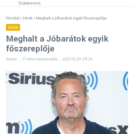
Szakikereső
Főoldal
/
Hírek
/
Meghalt a Jóbarátok egyik főszereplője
Hírek
Meghalt a Jóbarátok egyik
főszereplője
Szerző
Nincs hozzászólás
2023.10.29.
09:24