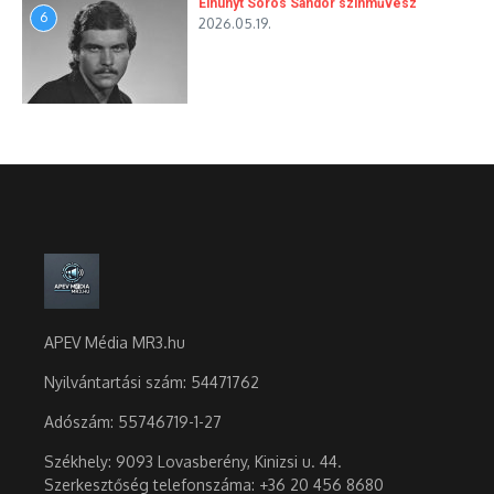
Elhunyt Sörös Sándor színművész
6
2026.05.19.
APEV Média MR3.hu
Nyilvántartási szám: 54471762
Adószám:
55746719-1-27
Székhely: 9093 Lovasberény, Kinizsi u. 44.
Szerkesztőség telefonszáma: +36 20 456 8680