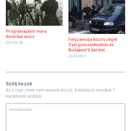
Programajánló mára
Amerikai anzix
Felszámolja közös cégét
2017.10.28.
Gyergyószentmiklós és
Budapest V. kerület ...
2020.08.17.
Szólj hozzá
Az e-mail címet nem tesszük közzé.
A kötelező mezőket
*
karakterrel jelöltük