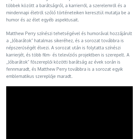
többek között a barátságról, a karrierről, a szerelemről és a
mindennapi életről szóló történeteiken keresztül mutatja be a
humor és az élet egyéb aspektusait.
Matthew Perry színészi tehetségével és humorával hozzájárult
a „Jóbarátok” hatalmas sikeréhez, és a sorozat továbbra is
népszerűségét élvezi. A sorozat után is folytatta színészi
karrierjét, és több film- és televíziós projektben is szerepelt. A
„Jóbarátok” főszereplői közötti barátság az évek során is
fennmaradt, és Matthew Perry továbbra is a sorozat egyik
emblematikus szereplője maradt.