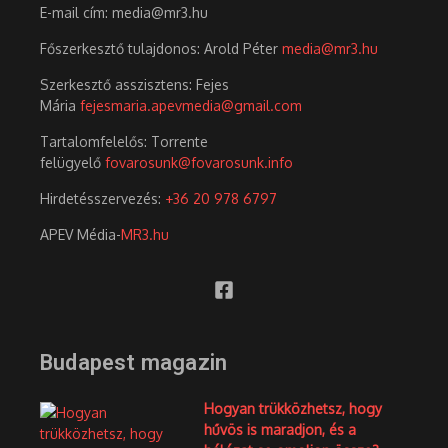
E-mail cím: media@mr3.hu
Főszerkesztő tulajdonos: Arold Péter
media@mr3.hu
Szerkesztő asszisztens: Fejes
Mária
fejesmaria.apevmedia@gmail.com
Tartalomfelelős: Torrente
felügyelő
fovarosunk@fovarosunk.info
Hirdetésszervezés:
+36 20 978 6797
APEV Média-
MR3.hu
Budapest magazin
Hogyan trükközhetsz, hogy
hűvös is maradjon, és a