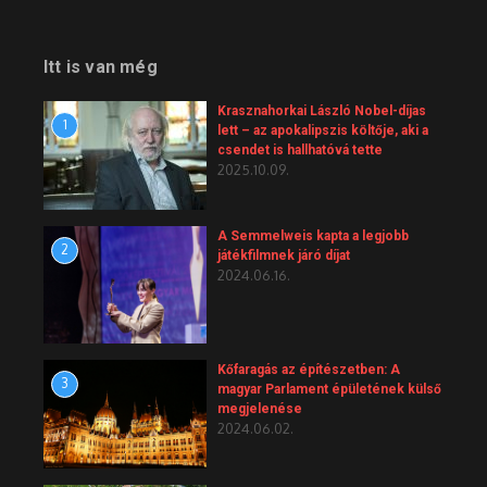
Itt is van még
Krasznahorkai László Nobel-díjas
1
lett – az apokalipszis költője, aki a
csendet is hallhatóvá tette
2025.10.09.
A Semmelweis kapta a legjobb
2
játékfilmnek járó díjat
2024.06.16.
Kőfaragás az építészetben: A
3
magyar Parlament épületének külső
megjelenése
2024.06.02.