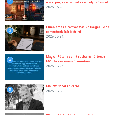
2
maradjon, és a hálózat se omoljon össze?
2026.06.26.
Emelkedtek a hamvasztás költségei – ez a
3
temetések árát is érinti
2026.06.24.
Magyar Péter szerint robbanás történt a
4
MOL tiszaújvárosi üzemében
2026.05.22.
Elhunyt Scherer Péter
5
2026.05.19.