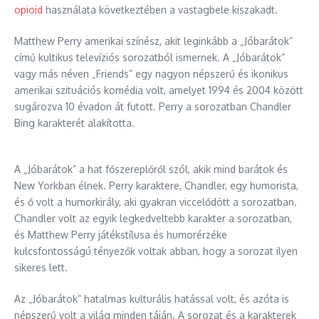
opioid
használata következtében a vastagbele kiszakadt.
Matthew Perry amerikai színész, akit leginkább a „Jóbarátok”
című kultikus televíziós sorozatból ismernek. A „Jóbarátok”
vagy más néven „Friends” egy nagyon népszerű és ikonikus
amerikai szituációs komédia volt, amelyet 1994 és 2004 között
sugározva 10 évadon át futott. Perry a sorozatban Chandler
Bing karakterét alakította.
A „Jóbarátok” a hat főszereplőről szól, akik mind barátok és
New Yorkban élnek. Perry karaktere, Chandler, egy humorista,
és ő volt a humorkirály, aki gyakran viccelődött a sorozatban.
Chandler volt az egyik legkedveltebb karakter a sorozatban,
és Matthew Perry játékstílusa és humorérzéke
kulcsfontosságú tényezők voltak abban, hogy a sorozat ilyen
sikeres lett.
Az „Jóbarátok” hatalmas kulturális hatással volt, és azóta is
népszerű volt a világ minden táján. A sorozat és a karakterek