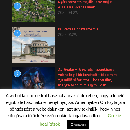
Nyárköszöntő majális lesz május
4
elsején a Skanzenben
2024.04.27.
IX. Pajtaszínházi szemle
5
2024.01.29.
Az Avatar – A víz útja hazánkban a
6
valaha legtöbb bevételt – több mint
2,3 milliárd forintot – hozott film,
melyre több mint egymillióan
váltottak jegyet.
A weboldal cookie-kat használ annak érdekében, hogy a lehető
2023.10.01.
legjobb felhasználói élményt nyújtsa. Amennyiben Ön folytatja a
böngészést a weboldalunkon, azt úgy tekintjük, hogy nincs
kifogása a tőlünk érkező cookie-k fogadása ellen.
Cookie-
Copyright © 2026 Budapest 5 - Belvárosi magazin
beállítások
Elfogadom