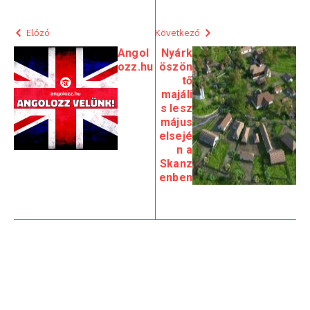
Előzó
Következő
Angol
Nyárk
ozz.hu
öszön
tő
majáli
s lesz
május
elsejé
n a
Skanz
enben