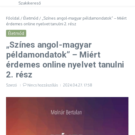
Szakikereső
Főoldal
/
Életmód
/
„Színes angol-magyar példamondatok” – Miért
érdemes online nyelvet tanulni 2. rész
Életmód
„Színes angol-magyar
példamondatok” – Miért
érdemes online nyelvet tanulni
2. rész
Szerző
Nincs hozzászólás
2024.04.27.
17:58