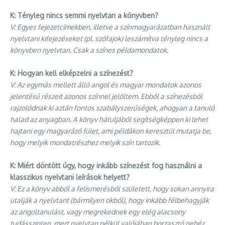
K: Tényleg nincs semmi nyelvtan a könyvben?
V: Egyes fejezetcímekben, illetve a színmagyarázatban használt
nyelvtani kifejezéseket (pl. szófajok) leszámítva tényleg nincs a
könyvben nyelvtan. Csak a színes példamondatok.
K:
Hogyan kell elképzelni a színezést?
V: Az egymás mellett álló angol és magyar mondatok azonos
jelentésű részeit azonos színnel jelöltem. Ebből a színezésből
rajzolódnak ki aztán fontos szabályszerűségek, ahogyan a tanuló
halad az anyagban. A könyv hátuljából segítségképpen ki lehet
hajtani egy magyarázó fület, ami példákon keresztül mutatja be,
hogy melyik mondatrészhez melyik szín tartozik.
K: Miért döntött úgy, hogy inkább színezést fog használni a
klasszikus nyelvtani leírások helyett?
V: Ez a könyv abból a felismerésből született, hogy sokan annyira
utalják a nyelvtant (bármilyen okból), hogy inkább félbehagyják
az angoltanulást, vagy megrekednek egy elég alacsony
tudásszinten, mert nyelvtan nélkül valójában borzasztó nehéz