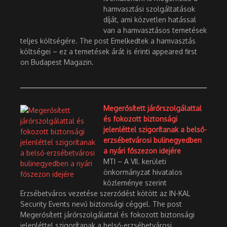
hamvasztási szolgáltatások
díját, ami közvetlen hatással
van a hamvasztásos temetések
teljes költségére. The post Emelkedtek a hamvasztás
költségei – ez a temetések árát is érinti appeared first
on Budapest Magazin.
Megerősített járőrszolgálattal
és fokozott biztonsági
jelenléttel szigorítanak a belső-
erzsébetvárosi bulinegyedben
a nyári főszezon idejére
MTI – A VII. kerületi
önkormányzat hivatalos
közleménye szerint
Erzsébetváros vezetése szerződést kötött az IN-KAL
Security Events nevű biztonsági céggel. The post
Megerősített járőrszolgálattal és fokozott biztonsági
jelenléttel szigorítanak a belső-erzsébetvárosi