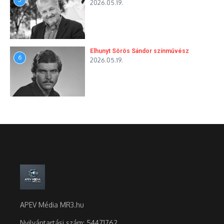
2026.05.19.
Elhunyt Sörös Sándor színművész
6
2026.05.19.
APEV Média MR3.hu
Nyilvántartási szám: 54471762