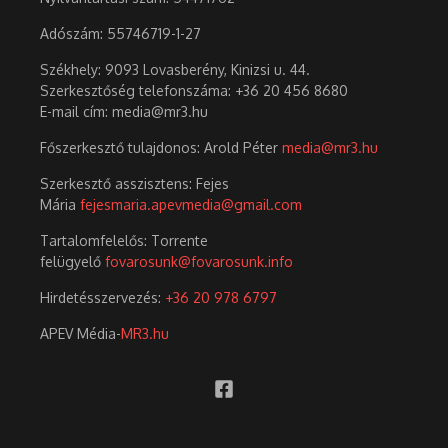
Adószám:
55746719-1-27
Székhely: 9093 Lovasberény, Kinizsi u. 44.
Szerkesztőség telefonszáma: +36 20 456 8680
E-mail cím: media@mr3.hu
Főszerkesztő tulajdonos: Arold Péter
media@mr3.hu
Szerkesztő asszisztens: Fejes
Mária
fejesmaria.apevmedia@gmail.com
Tartalomfelelős: Torrente
felügyelő
fovarosunk@fovarosunk.info
Hirdetésszervezés:
+36 20 978 6797
APEV Média-
MR3.hu