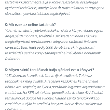
tartalmak között megtalálja a könyv fejezeteivel összefüggő
nyelvtani leckéket is, amelyekben át tudja tekinteni az anyagot a
klasszikus nyelvtani leírások segítségével.
K: Mik ezek az online tartalmak?
V: A már említett nyelvtani leckéken kívül a könyv minden egyes
angol példamondata, továbbá a szószedet minden szócikke
meghallgatható portálunkon a könyvben található linkeken
keresztül. Ezen felül pedig 1000 darab interaktív gyakorlati
tesztkérdés segít a könyv tananyagát elmélyíteni a honlapunk
felületén.
K: Milyen szintű tanulóknak tudja ajánlani ezt a könyvet?
V: Elsősorban kezdőknek, illetve újrakezdőknek. Talán az
utóbbiaknak még inkább. A teljesen kezdőknek kellhet mellé
némi extra segítség, de ilyet a portálunk ingyenes anyagai között
is találnak. Ha KER szintekben gondolkodunk, akkor A1-A2 szintű
témaköröket dolgoz fel a könyv. Haladó szintű tanulók inkább
ismétlésre tudják használni a könyvet, illetve ők is a szókincsük
bővítésére.