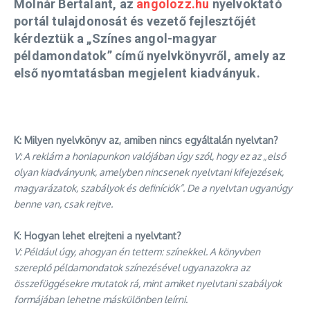
Molnár Bertalant, az
angolozz.hu
nyelvoktató
portál tulajdonosát és vezető fejlesztőjét
kérdeztük a „Színes angol-magyar
példamondatok” című nyelvkönyvről, amely az
első nyomtatásban megjelent kiadványuk.
K: Milyen nyelvkönyv az, amiben nincs egyáltalán nyelvtan?
V: A reklám a honlapunkon valójában úgy szól, hogy ez az „első
olyan kiadványunk, amelyben nincsenek nyelvtani kifejezések,
magyarázatok, szabályok és definíciók”. De a nyelvtan ugyanúgy
benne van, csak rejtve.
K
:
Hogyan lehet elrejteni a nyelvtant?
V: Például úgy, ahogyan én tettem: színekkel. A könyvben
szereplő példamondatok színezésével ugyanazokra az
összefüggésekre mutatok rá, mint amiket nyelvtani szabályok
formájában lehetne máskülönben leírni.