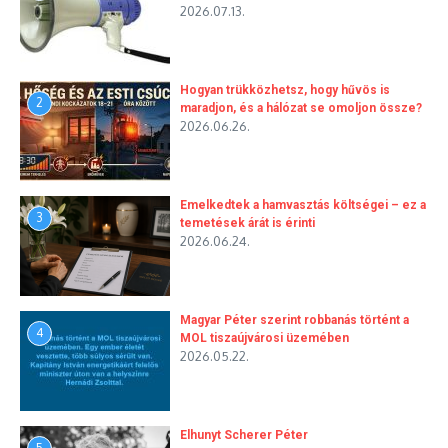
2026.07.13.
Hogyan trükközhetsz, hogy hűvös is
2
maradjon, és a hálózat se omoljon össze?
2026.06.26.
Emelkedtek a hamvasztás költségei – ez a
3
temetések árát is érinti
2026.06.24.
Magyar Péter szerint robbanás történt a
4
MOL tiszaújvárosi üzemében
2026.05.22.
Elhunyt Scherer Péter
5