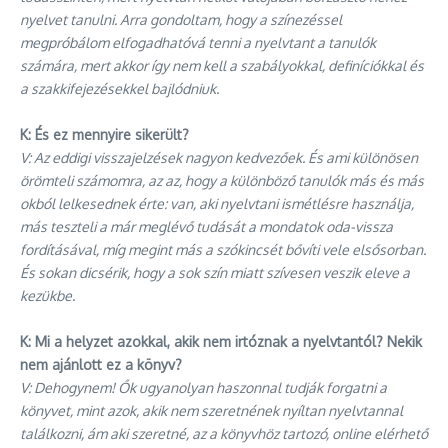
nyelvet tanulni. Arra gondoltam, hogy a színezéssel
megpróbálom elfogadhatóvá tenni a nyelvtant a tanulók
számára, mert akkor így nem kell a szabályokkal, definíciókkal és
a szakkifejezésekkel bajlódniuk.
K: És ez mennyire sikerült?
V: Az eddigi visszajelzések nagyon kedvezőek. És ami különösen
örömteli számomra, az az, hogy a különböző tanulók más és más
okból lelkesednek érte: van, aki nyelvtani ismétlésre használja,
más teszteli a már meglévő tudását a mondatok oda-vissza
fordításával, míg megint más a szókincsét bővíti vele elsősorban.
És sokan dicsérik, hogy a sok szín miatt szívesen veszik eleve a
kezükbe.
K: Mi a helyzet azokkal, akik nem irtóznak a nyelvtantól? Nekik
nem ajánlott ez a könyv?
V: Dehogynem! Ők ugyanolyan haszonnal tudják forgatni a
könyvet, mint azok, akik nem szeretnének nyíltan nyelvtannal
találkozni, ám aki szeretné, az a könyvhöz tartozó, online elérhető