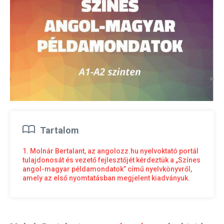
Tartalom
1. Molnár Bertalant, az angolozz.hu nyelvoktató portál
tulajdonosát és vezető fejlesztőjét kérdeztük a „Színes
angol-magyar példamondatok” című nyelvkönyvről,
amely az első nyomtatásban megjelent kiadványuk.