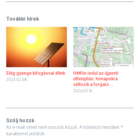
További hírek
Elég gyenge kifogással éltek
Hétfőn indul az újpesti
útfelújítás: hónapokra
2023.02.08.
változik a forgalo ...
2026.03.15.
Szólj hozzá
Az e-mail címet nem tesszük közzé.
A kötelező mezőket
*
karakterrel jelöltük