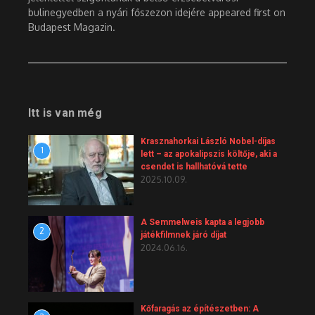
bulinegyedben a nyári főszezon idejére appeared first on
Budapest Magazin.
Itt is van még
Krasznahorkai László Nobel-díjas
1
lett – az apokalipszis költője, aki a
csendet is hallhatóvá tette
2025.10.09.
A Semmelweis kapta a legjobb
2
játékfilmnek járó díjat
2024.06.16.
Kőfaragás az építészetben: A