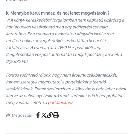
K: Mennyibe kerül mindez, és hol lehet megvásárolni?
V: A könyv kereskedelmi forgalomban nem kapható, kizárólag a
honlapunkon vásárolható meg egy előfizetési csomag
keretében. Ez a csomag a nyomtatott könyvön kívül a már
említett online anyagok örökös és korlátlan licencét is
tartalmazza. A csomag ára 4990 Ft + postaköltség.
(Legolcsóbban Foxpost automatába tudjuk postázni, aminek a
díja 1190 Ft.)
Fontos tudnivaló rólunk, hogy nem árulunk zsákbamacskát,
hanem szeretjük megmutatni a portékánkat a leendő
vásárlóinknak. Ennek szellemében a könyvbe is bele lehet nézni,
illetve az online nyelvoktató rendszerünket is ki lehet próbálni
még vásárlás előtt <a
portálunkon
>.
Megosztás