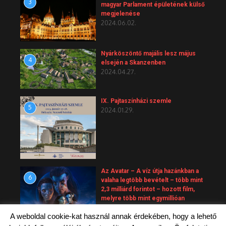
3
magyar Parlament épületének külső
megjelenése
2024.06.02.
Nyárköszöntő majális lesz május
4
elsején a Skanzenben
2024.04.27.
IX. Pajtaszínházi szemle
5
2024.01.29.
Az Avatar – A víz útja hazánkban a
6
valaha legtöbb bevételt – több mint
2,3 milliárd forintot – hozott film,
melyre több mint egymillióan
váltottak jegyet.
A weboldal cookie-kat használ annak érdekében, hogy a lehető
2023.10.01.