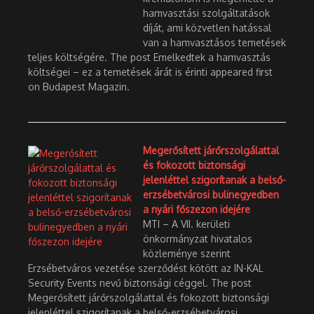
hamvasztási szolgáltatások
díját, ami közvetlen hatással
van a hamvasztásos temetések
teljes költségére. The post Emelkedtek a hamvasztás
költségei – ez a temetések árát is érinti appeared first
on Budapest Magazin.
Megerősített járőrszolgálattal
és fokozott biztonsági
jelenléttel szigorítanak a belső-
erzsébetvárosi bulinegyedben
a nyári főszezon idejére
MTI – A VII. kerületi
önkormányzat hivatalos
közleménye szerint
Erzsébetváros vezetése szerződést kötött az IN-KAL
Security Events nevű biztonsági céggel. The post
Megerősített járőrszolgálattal és fokozott biztonsági
jelenléttel szigorítanak a belső-erzsébetvárosi