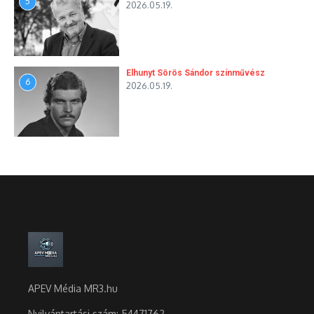
5
2026.05.19.
Elhunyt Sörös Sándor színművész
6
2026.05.19.
APEV Média MR3.hu
Nyilvántartási szám: 54471762