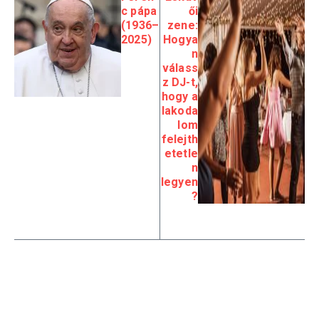
c pápa
ői
(1936–
zene:
2025)​
Hogya
n
válass
z DJ-t,
hogy a
lakoda
lom
felejth
etetle
n
legyen
?