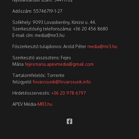
Adószám:
55746719-1-27
Székhely: 9093 Lovasberény, Kinizsi u. 44.
Szerkesztőség telefonszáma: +36 20 456 8680
E-mail cím: media@mr3.hu
Főszerkesztő tulajdonos: Arold Péter
media@mr3.hu
Szerkesztő asszisztens: Fejes
Mária
fejesmaria.apevmedia@gmail.com
Tartalomfelelős: Torrente
felügyelő
fovarosunk@fovarosunk.info
Hirdetésszervezés:
+36 20 978 6797
APEV Média-
MR3.hu