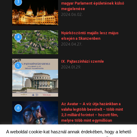
3
magyar Parlament épületének külső
megjelenése
2024.06.02.
Nyárköszöntő majális lesz május
4
elsején a Skanzenben
2024.04.27.
IX. Pajtaszínházi szemle
5
2024.01.29.
Az Avatar – A víz útja hazánkban a
6
valaha legtöbb bevételt – több mint
2,3 milliárd forintot – hozott film,
melyre több mint egymillióan
váltottak jegyet.
A weboldal cookie-kat használ annak érdekében, hogy a lehető
2023.10.01.