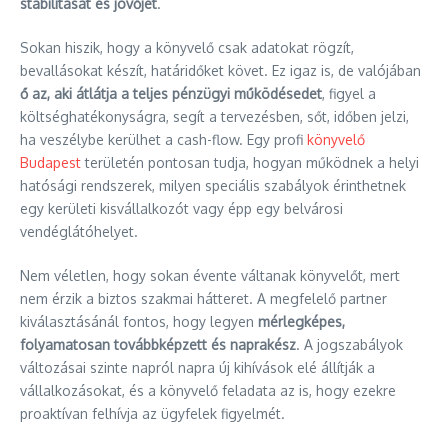
stabilitását és jövőjét
.
Sokan hiszik, hogy a könyvelő csak adatokat rögzít,
bevallásokat készít, határidőket követ. Ez igaz is, de valójában
ő az, aki átlátja a teljes pénzügyi működésedet
, figyel a
költséghatékonyságra, segít a tervezésben, sőt, időben jelzi,
ha veszélybe kerülhet a cash-flow. Egy profi
könyvelő
Budapest
területén pontosan tudja, hogyan működnek a helyi
hatósági rendszerek, milyen speciális szabályok érinthetnek
egy kerületi kisvállalkozót vagy épp egy belvárosi
vendéglátóhelyet.
Nem véletlen, hogy sokan évente váltanak könyvelőt, mert
nem érzik a biztos szakmai hátteret. A megfelelő partner
kiválasztásánál fontos, hogy legyen
mérlegképes,
folyamatosan továbbképzett és naprakész
. A jogszabályok
változásai szinte napról napra új kihívások elé állítják a
vállalkozásokat, és a könyvelő feladata az is, hogy ezekre
proaktívan felhívja az ügyfelek figyelmét.