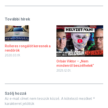
További hírek
Rolleres rongálót keresnek a
rendőrök
2020.03.19.
Orbán Viktor – „Nem
mindenről beszélhetek”
2025.12.01.
Szólj hozzá
Az e-mail címet nem tesszük közzé.
A kötelező mezőket
*
karakterrel jelöltük