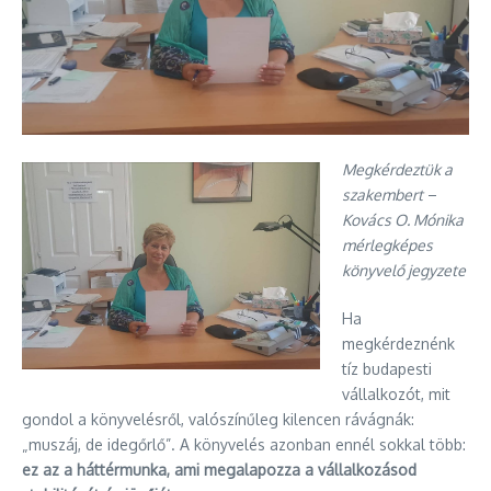
Megkérdeztük a
szakembert
–
Kovács O. Mónika
mérlegképes
könyvelő jegyzete
Ha
megkérdeznénk
tíz budapesti
vállalkozót, mit
gondol a könyvelésről, valószínűleg kilencen rávágnák:
„muszáj, de idegőrlő”. A könyvelés azonban ennél sokkal több:
ez az a háttérmunka, ami megalapozza a vállalkozásod