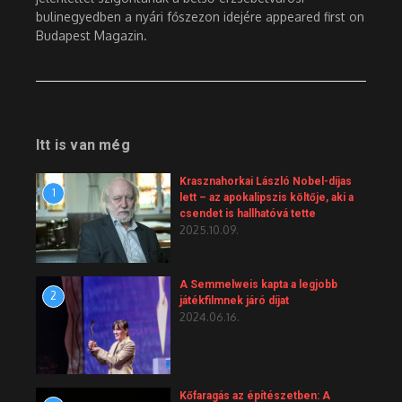
bulinegyedben a nyári főszezon idejére appeared first on
Budapest Magazin.
Itt is van még
Krasznahorkai László Nobel-díjas
1
lett – az apokalipszis költője, aki a
csendet is hallhatóvá tette
2025.10.09.
A Semmelweis kapta a legjobb
2
játékfilmnek járó díjat
2024.06.16.
Kőfaragás az építészetben: A