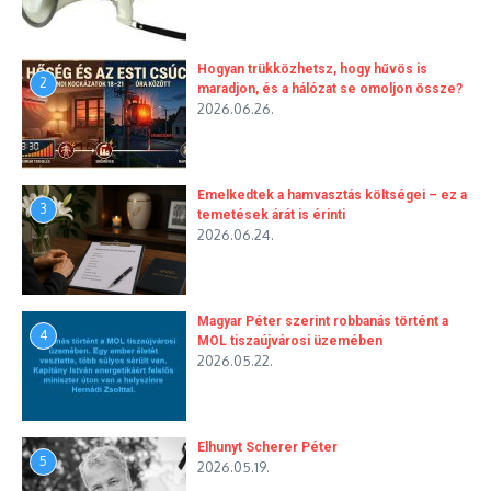
Hogyan trükközhetsz, hogy hűvös is
2
maradjon, és a hálózat se omoljon össze?
2026.06.26.
Emelkedtek a hamvasztás költségei – ez a
3
temetések árát is érinti
2026.06.24.
Magyar Péter szerint robbanás történt a
4
MOL tiszaújvárosi üzemében
2026.05.22.
Elhunyt Scherer Péter
5
2026.05.19.