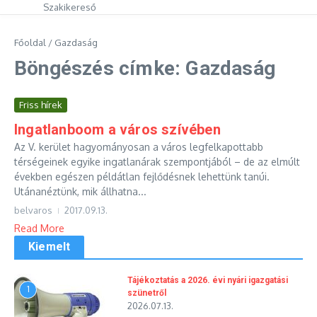
Szakikereső
Főoldal
/
Gazdaság
Böngészés címke: Gazdaság
Friss hírek
Ingatlanboom a város szívében
Az V. kerület hagyományosan a város legfelkapottabb
térségeinek egyike ingatlanárak szempontjából – de az elmúlt
években egészen példátlan fejlődésnek lehettünk tanúi.
Utánanéztünk, mik állhatna...
belvaros
2017.09.13.
Read More
Kiemelt
Tájékoztatás a 2026. évi nyári igazgatási
1
szünetről
2026.07.13.