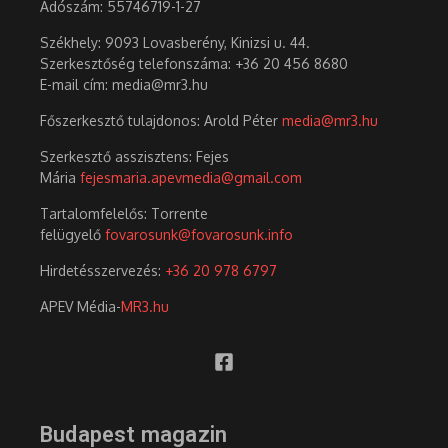
Adószám:
55746719-1-27
Székhely: 9093 Lovasberény, Kinizsi u. 44.
Szerkesztőség telefonszáma: +36 20 456 8680
E-mail cím: media@mr3.hu
Főszerkesztő tulajdonos: Arold Péter
media@mr3.hu
Szerkesztő asszisztens: Fejes
Mária
fejesmaria.apevmedia@gmail.com
Tartalomfelelős: Torrente
felügyelő
fovarosunk@fovarosunk.info
Hirdetésszervezés:
+36 20 978 6797
APEV Média-
MR3.hu
Budapest magazin