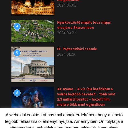
2024.06.02.
Nyárköszöntő majális lesz május
4
elsején a Skanzenben
2024.04.27.
IX. Pajtaszínházi szemle
5
2024.01.29.
Az Avatar – A víz útja hazánkban a
6
valaha legtöbb bevételt – több mint
2,3 milliárd forintot – hozott film,
melyre több mint egymillióan
váltottak jegyet.
A weboldal cookie-kat használ annak érdekében, hogy a lehető
2023.10.01.
legjobb felhasználói élményt nyújtsa. Amennyiben Ön folytatja a
böngészést a weboldalunkon, azt úgy tekintjük, hogy nincs