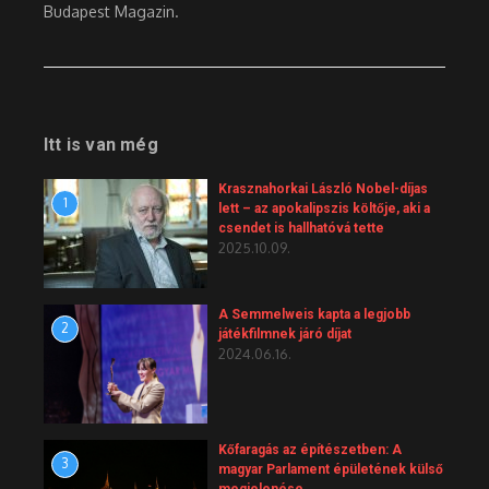
Budapest Magazin.
Itt is van még
Krasznahorkai László Nobel-díjas
1
lett – az apokalipszis költője, aki a
csendet is hallhatóvá tette
2025.10.09.
A Semmelweis kapta a legjobb
2
játékfilmnek járó díjat
2024.06.16.
Kőfaragás az építészetben: A
3
magyar Parlament épületének külső
megjelenése