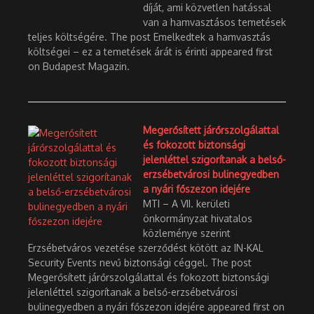
díját, ami közvetlen hatással
van a hamvasztásos temetések
teljes költségére. The post Emelkedtek a hamvasztás
költségei – ez a temetések árát is érinti appeared first
on Budapest Magazin.
Megerősített járőrszolgálattal
és fokozott biztonsági
jelenléttel szigorítanak a belső-
erzsébetvárosi bulinegyedben
a nyári főszezon idejére
MTI – A VII. kerületi
önkormányzat hivatalos
közleménye szerint
Erzsébetváros vezetése szerződést kötött az IN-KAL
Security Events nevű biztonsági céggel. The post
Megerősített járőrszolgálattal és fokozott biztonsági
jelenléttel szigorítanak a belső-erzsébetvárosi
bulinegyedben a nyári főszezon idejére appeared first on