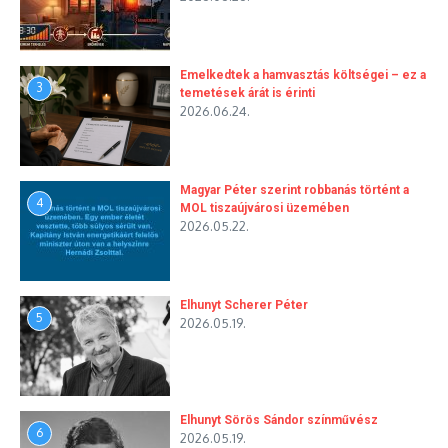
Emelkedtek a hamvasztás költségei – ez a
3
temetések árát is érinti
2026.06.24.
Magyar Péter szerint robbanás történt a
4
MOL tiszaújvárosi üzemében
2026.05.22.
Elhunyt Scherer Péter
5
2026.05.19.
Elhunyt Sörös Sándor színművész
6
2026.05.19.