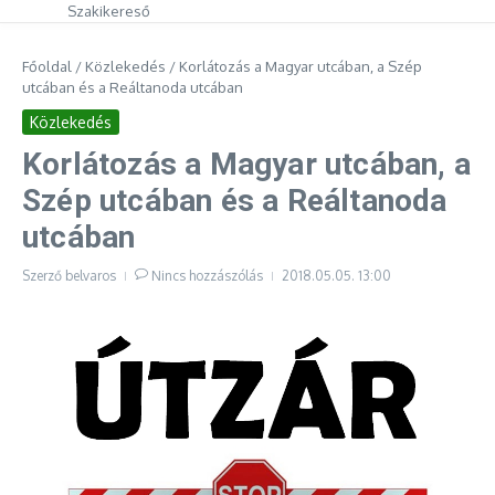
Szakikereső
Főoldal
/
Közlekedés
/
Korlátozás a Magyar utcában, a Szép
utcában és a Reáltanoda utcában
Közlekedés
Korlátozás a Magyar utcában, a
Szép utcában és a Reáltanoda
utcában
Szerző
belvaros
Nincs hozzászólás
2018.05.05.
13:00