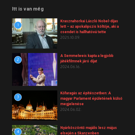
Itt is van még
Krasznahorkai László Nobel-díjas
1
lett – az apokalipszis költője, aki a
csendet is hallhatóvá tette
2025.10.09.
A Semmelweis kapta a legjobb
2
játékfilmnek járó díjat
2024.06.16.
Kőfaragás az építészetben: A
3
magyar Parlament épületének külső
megjelenése
2024.06.02.
Nyárköszöntő majális lesz május
4
elsején a Skanzenben