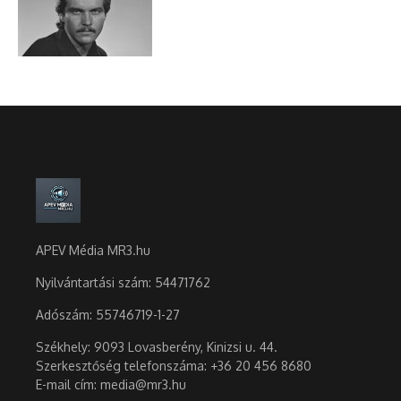
APEV Média MR3.hu
Nyilvántartási szám: 54471762
Adószám:
55746719-1-27
Székhely: 9093 Lovasberény, Kinizsi u. 44.
Szerkesztőség telefonszáma: +36 20 456 8680
E-mail cím: media@mr3.hu