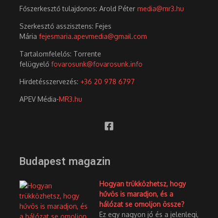
Főszerkesztő tulajdonos: Arold Péter
media@mr3.hu
Szerkesztő asszisztens: Fejes
Mária
fejesmaria.apevmedia@gmail.com
Tartalomfelelős: Torrente
felügyelő
fovarosunk@fovarosunk.info
Hirdetésszervezés:
+36 20 978 6797
APEV Média-
MR3.hu
Budapest magazin
Hogyan trükközhetsz, hogy
hűvös is maradjon, és a
hálózat se omoljon össze?
Ez egy nagyon jó és a jelenlegi,