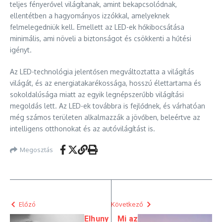
teljes fényerővel világítanak, amint bekapcsolódnak,
ellentétben a hagyományos izzókkal, amelyeknek
felmelegedniük kell. Emellett az LED-ek hőkibocsátása
minimális, ami növeli a biztonságot és csökkenti a hűtési
igényt.
Az LED-technológia jelentősen megváltoztatta a világítás
világát, és az energiatakarékossága, hosszú élettartama és
sokoldalúsága miatt az egyik legnépszerűbb világítási
megoldás lett. Az LED-ek továbbra is fejlődnek, és várhatóan
még számos területen alkalmazzák a jövőben, beleértve az
intelligens otthonokat és az autóvilágítást is.
Megosztás
Előzó
Következő
Elhuny
Mi az