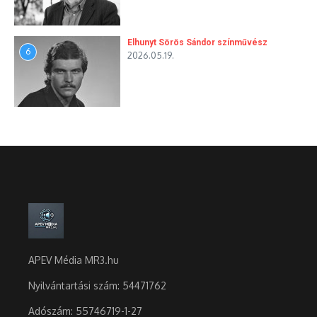
Elhunyt Sörös Sándor színművész
6
2026.05.19.
APEV Média MR3.hu
Nyilvántartási szám: 54471762
Adószám:
55746719-1-27