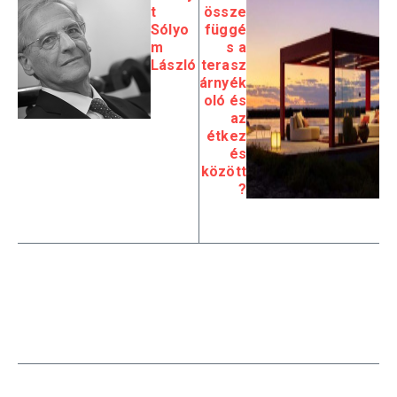
t
össze
Sólyo
függé
m
s a
László
terasz
árnyék
oló és
az
étkez
és
között
?