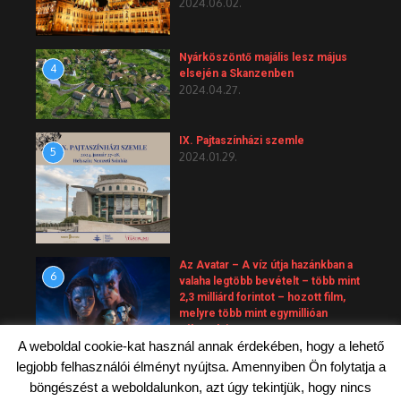
2024.06.02.
Nyárköszöntő majális lesz május
4
elsején a Skanzenben
2024.04.27.
IX. Pajtaszínházi szemle
5
2024.01.29.
Az Avatar – A víz útja hazánkban a
6
valaha legtöbb bevételt – több mint
2,3 milliárd forintot – hozott film,
melyre több mint egymillióan
váltottak jegyet.
A weboldal cookie-kat használ annak érdekében, hogy a lehető
2023.10.01.
legjobb felhasználói élményt nyújtsa. Amennyiben Ön folytatja a
böngészést a weboldalunkon, azt úgy tekintjük, hogy nincs