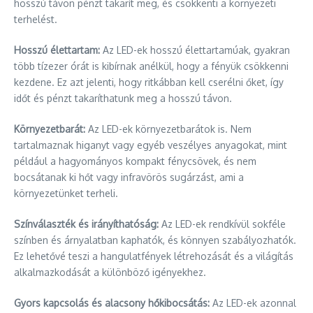
hosszú távon pénzt takarít meg, és csökkenti a környezeti
terhelést.
Hosszú élettartam:
Az LED-ek hosszú élettartamúak, gyakran
több tízezer órát is kibírnak anélkül, hogy a fényük csökkenni
kezdene. Ez azt jelenti, hogy ritkábban kell cserélni őket, így
időt és pénzt takaríthatunk meg a hosszú távon.
Környezetbarát:
Az LED-ek környezetbarátok is. Nem
tartalmaznak higanyt vagy egyéb veszélyes anyagokat, mint
például a hagyományos kompakt fénycsövek, és nem
bocsátanak ki hőt vagy infravörös sugárzást, ami a
környezetünket terheli.
Színválaszték és irányíthatóság:
Az LED-ek rendkívül sokféle
színben és árnyalatban kaphatók, és könnyen szabályozhatók.
Ez lehetővé teszi a hangulatfények létrehozását és a világítás
alkalmazkodását a különböző igényekhez.
Gyors kapcsolás és alacsony hőkibocsátás:
Az LED-ek azonnal