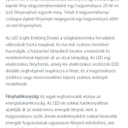
kapott fény négyzetméterenként egy hagyományos 20 W-os
izzó fényerejével egyezik meg.
Tehát 3 négyzetméternyi
csillagos égbolt fényereje megegyezik egy hagyományos 60W-
os izzó fényerejével.
Az LED (Light Emitting Diode) a világítástechnika forradalmi
változását hozta magával, és ma már számos területen
használják, a háztartási lámpáktól kezdve a televíziók és
mobiltelefonok kijelzőin át az utcai lámpákig. Az LED egy
elektronikus fényforrás, amely kis elektronikus eszközök (LED
diódák) segítségével sugározza a fényt, és a hagyományos
izzókhoz vagy neoncsövekhez képest számos előnnyel
rendelkezik.
Fényhatékonyság:
Az egyik legfontosabb előnye az
energiatakarékosság. Az LED-ek sokkal hatékonyabban
alakítják át az elektromos energiát fényvé, mint a
hagyományos izzók. Ennek eredményeként sokkal kevesebb
energiát fogyasztanak ugyanazon fényerő eléréséhez, ami