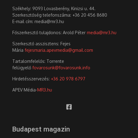
Székhely: 9093 Lovasberény, Kinizsi u. 44.
Szerkesztőség telefonszáma: +36 20 456 8680
E-mail cím: media@mr3.hu
Főszerkesztő tulajdonos: Arold Péter
media@mr3.hu
Szerkesztő asszisztens: Fejes
Mária
fejesmaria.apevmedia@gmail.com
Tartalomfelelős: Torrente
felügyelő
fovarosunk@fovarosunk.info
Hirdetésszervezés:
+36 20 978 6797
APEV Média-
MR3.hu
Budapest magazin