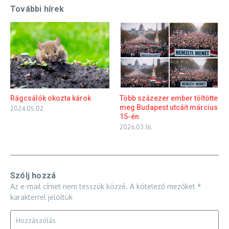
További hírek
Rágcsálók okozta károk
Több százezer ember töltötte
meg Budapest utcáit március
2024.05.02.
15-én
2026.03.16.
Szólj hozzá
Az e-mail címet nem tesszük közzé.
A kötelező mezőket
*
karakterrel jelöltük