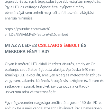
legújabb és az egyik leggazdaságosabb világítási megoldás,
így a LED-es csillagos égbolt által nyújtott élmény
pénztárcáját sem terheli meg, sőt a felhasznált világítási
energia minimális.
https://youtube.com/watch?
v=1tDv73VSAhM%3Ffeature%3Doembed
MI AZ A LED-ES
CSILLAGOS ÉGBOLT
ÉS
MEKKORA FÉNYT AD?
Olyan kisméretű LED-ekből készített díszítés, amely az Ön
plafonját csodálatos égbolttá alakítja. Aprócska 5-10 mm
átmérőjű LED-ekből áll, amelyek hideg és melegfehér színűek
vegyesen, valamint különböző sugárzási szögben (szélesen és
szűkebben) szórják fényüket, így utánozva a csillagok
univerzum adta változatosságát.
Egy négyzetméter nagyságú terültre átlagosan 150 db LED-et
építünk be a még csodálatosabb látványért, így a helységben