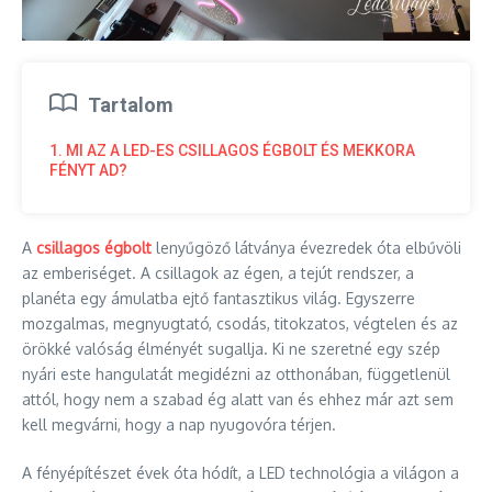
Tartalom
1. MI AZ A LED-ES CSILLAGOS ÉGBOLT ÉS MEKKORA
FÉNYT AD?
A
csillagos égbolt
lenyűgöző látványa évezredek óta elbűvöli
az emberiséget. A csillagok az égen, a tejút rendszer, a
planéta egy ámulatba ejtő fantasztikus világ. Egyszerre
mozgalmas, megnyugtató, csodás, titokzatos, végtelen és az
örökké valóság élményét sugallja. Ki ne szeretné egy szép
nyári este hangulatát megidézni az otthonában, függetlenül
attól, hogy nem a szabad ég alatt van és ehhez már azt sem
kell megvárni, hogy a nap nyugovóra térjen.
A fényépítészet évek óta hódít, a LED technológia a világon a