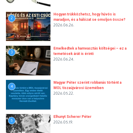
Hogyan trükközhetsz, hogy hűvös is
2
maradjon, és a hálózat se omoljon össze?
2026.06.26.
Emelkedtek a hamvasztás költségei – ez a
3
temetések árát is érinti
2026.06.24.
Magyar Péter szerint robbanás történt a
4
MOL tiszaújvárosi üzemében
2026.05.22.
Elhunyt Scherer Péter
5
2026.05.19.