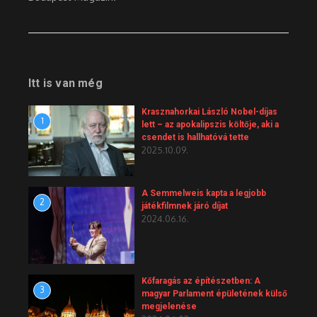
Itt is van még
Krasznahorkai László Nobel-díjas
1
lett – az apokalipszis költője, aki a
csendet is hallhatóvá tette
2025.10.09.
A Semmelweis kapta a legjobb
2
játékfilmnek járó díjat
2024.06.16.
Kőfaragás az építészetben: A
3
magyar Parlament épületének külső
megjelenése